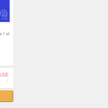
e 1 et
EUSE