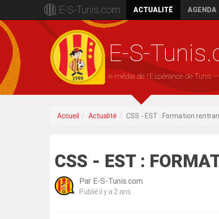
E-S-Tunis.com
ACTUALITÉ
AGENDA
E-S-Tunis
e-média de l'Espérance de Tunis 
Accueil
Actualité
CSS - EST : Formation rentra
CSS - EST : FORM
Par
E-S-Tunis.com
Publié
il y a 2 ans