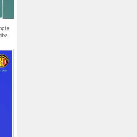
ompte
iba,