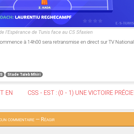
de l'Espérance de Tunis face au CS Sfaxien
commence à 14h00 sera retransmise en direct sur TV National
S
Stade Taïeb Mhiri
ET EN
CSS - EST : (0 - 1) UNE VICTOIRE PRÉCI
un commentaire — Réagir