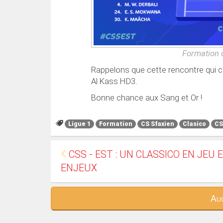
Formation 
Rappelons que cette rencontre qui 
Al Kass HD3.
Bonne chance aux Sang et Or !
Ligue 1
Formation
CS Sfaxien
Clasico
CS
CSS - EST : UN CLASSICO EN JEU 
ENJEUX
Auc