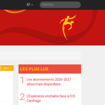
Ligue 1
LES PLUS LUS
Les abonnements 2026-2027
désormais disponibles
L'Espérance enchaîne face à l'US
Carthage