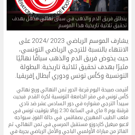
ينطلق فريق الدم والذهب في سباق نهائي مذهل بهدف
تحقيق ثلاثية تاريخية هذا الموسم.
يشارف الموسم الرياضي 2023 /2024 على
الانتهاء بالنسبة للترجي الرياضي التونسي،
حيث يخوض فريق الدم والذهب سباقًا نهائيًا
مثيرًا بهدف تحقيق ثلاثية تاريخية: البطولة
التونسية وكأس تونس ودوري أبطال إفريقيا.
أقيمت صبيحة اليوم قرعة الدور ثمن النهائي وربع نهائي
كأس تونس في مقر الجامعة التونسية لكرة القدم. فبحيث
سيبدأ الترجي مشواره في دور الـسادس عشر ضد نادي
قرقنة يوم 8 ماي في الساعة 2:30 زوالا بتوقيت تونس في
ملعب الطيب المهيري بصفاقس. في حالة الفوز، سيواجه
لاعبو ميغيل كاردوزو مستقبل المرسى في ثمن النهائي، ثم
الفائز من مباراة الأولمبي الباجي والأمل الرياضي بجربة في