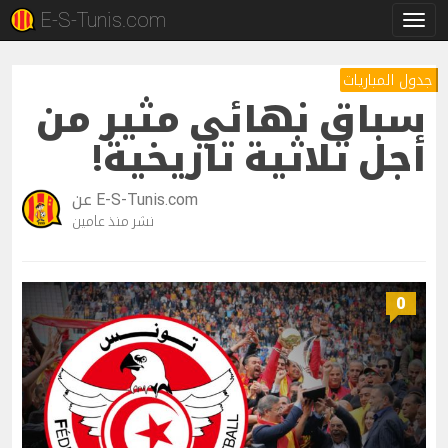
E-S-Tunis.com
تبديل
لتنقل
جدول المباريات
سباق نهائي مثير من
أجل ثلاثية تاريخية!
E-S-Tunis.com
عن
نشر
منذ عامين
0