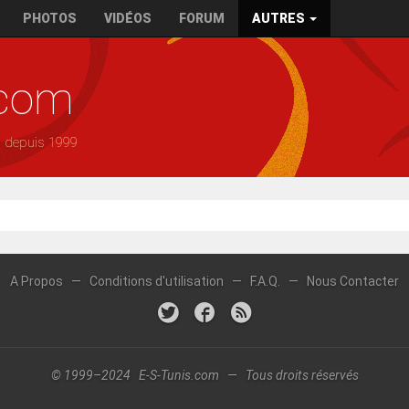
PHOTOS
VIDÉOS
FORUM
AUTRES
.com
— depuis 1999
A Propos
—
Conditions d'utilisation
—
F.A.Q.
—
Nous Contacter
© 1999–2024 E-S-Tunis.com — Tous droits réservés